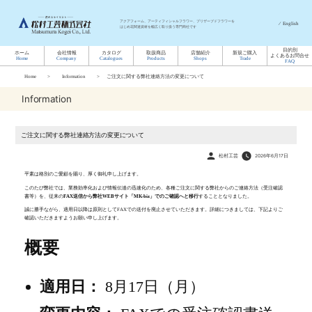
アクアフォーム、アーティフィシャルフラワー、プリザーブドフラワーを
⁄
English
はじめ花関連資材を幅広く取り扱う専門商社です
目的別
ホーム
会社情報
カタログ
取扱商品
店舗紹介
新規ご購入
よくあるお問合せ
Home
Company
Catalogues
Products
Shops
Trade
FAQ
Home
Information
ご注文に関する弊社連絡方法の変更について
Information
ご注文に関する弊社連絡方法の変更について
投
松村工芸
2026年6月17日
稿
者:
平素は格別のご愛顧を賜り、厚く御礼申し上げます。
このたび弊社では、業務効率化および情報伝達の迅速化のため、各種ご注文に関する弊社からのご連絡方法（受注確認
書等）を、従来の
FAX送信から弊社WEBサイト「MK-biz」でのご確認へと移行
することとなりました。
誠に勝手ながら、適用日以降は原則としてFAXでの送付を廃止させていただきます。詳細につきましては、下記よりご
確認いただきますようお願い申し上げます。
概要
適用日：
8月17日（月）