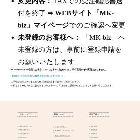
変更内容：
FAXでの受注確認書送
付を終了 ➡
WEBサイト「MK-
biz」マイページ
でのご確認へ変更
未登録のお客様へ：
「MK-biz」へ
未登録の方は、事前に登録申請を
お願いいたします
※ Annasakka-net会員のお客様については本件の対象外です。現行運用からの変更はありません。
【詳細】ご注文に関する弊社連絡方法の変更について
ご不明な点等ございましたら弊社担当営業までお問い合わせください。
今後ともサービス向上に努めてまいりますので、引き続きご愛顧のほど、よろしくお願い申し上げます。
ご注文について
商品について
松村工芸のこと
新規で取引したい
会社情報
カタログが見たい
商品を買いたい
取扱商品
取扱商品・メーカーについ
て
店舗で買いたい
店舗紹介
商品の使用作例をみる
Web Shop
Web Shop