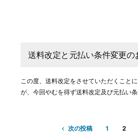
送料改定と元払い条件変更の
この度、送料改定をさせていただくことに
が、今回やむを得ず送料改定及び元払い条
投
次の投稿
1
2