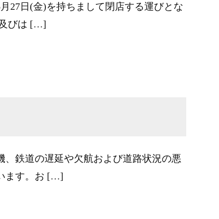
月27日(金)を持ちまして閉店する運びとな
びは […]
空機、鉄道の遅延や欠航および道路状況の悪
す。お […]