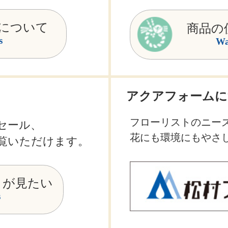
について
商品の
s
Wa
アクアフォームに
フローリストのニー
セール、
花にも環境にもやさ
覧いただけます。
トが見たい
s